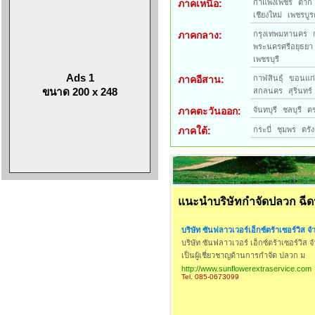
ภาคเหนือ:
กำแพงเพชร
ตาก
เชียงใหม่
เพชรบูร
ภาคกลาง:
กรุงเทพมหานคร
พระนครศรีอยุธยา
เพชรบุรี
Ads 1
ภาคอีสาน:
กาฬสินธุ์
ขอนแก
ขนาด 200 x 248
สกลนคร
สุรินทร์
ภาคตะวันออก:
จันทบุรี
ชลบุรี
ต
ภาคใต้:
กระบี่
ชุมพร
ตรัง
แนะนำบริษัทกำจัดปลวก ฉีดป
บริษัท ซันฟลาวเวอร์เอ็กซ์ตร้าเซอร์วิส จ
บริษัท ซันฟลาวเวอร์ เอ็กซ์ตร้าเซอร์วิส จ
เป็นผู้เชี่ยวชาญด้านการกำจัด ปลวก ม
http://www.sunflowerextraservice.com
Tel. 085-0673099