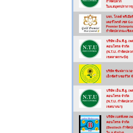
กำจัดปลวก
ในจ.สมุทรปราการ)
บจก. โกลด์ พรีเมียร
เตอร์ไพรส์ เซส Go
Premier Enterpri
กำจัดปลวกฉะเชิงเ
บริษัท เอ็น.ที.ยู. เพ
คอนโทรล จำกัด
(N.T.U. กำจัดปลว
เขตลาดกระบัง)
บริษัท ซันฟลาวเวอร
เอ็กซ์ตร้าเซอร์วิส 
บริษัท เอ็น.ที.ยู. เพ
คอนโทรล จำกัด
(N.T.U. กำจัดปลว
เขตบางนา)
บริษัท เบสท์เทค เพ
คอนโทรล จำกัด
(Besttech กำจัด
ใน จ.ลำปาง)