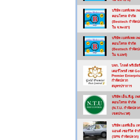
บริษัท เบสท์เทค เพ
คอนโทรล จำกัด
(Besttech กำจัด
ใน จ.พะเยา)
บริษัท เบสท์เทค เพ
คอนโทรล จำกัด
(Besttech กำจัด
ใน จ.แพร่)
บจก. โกลด์ พรีเมียร
เตอร์ไพรส์ เซส Go
Premier Enterpri
กำจัดปลวก
สมุทรปราการ
บริษัท เอ็น.ที.ยู. เพ
คอนโทรล จำกัด
(N.T.U. กำจัดปลว
เขตประเวศ)
บริษัท เอสพีเอ็น เท
แอนด์ เซอร์วิส จำก
(SPN กำจัดปลวก)