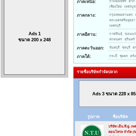
ภาคเหนือ:
กำแพงเพชร
ตาก
เชียงใหม่
เพชรบูร
ภาคกลาง:
กรุงเทพมหานคร
พระนครศรีอยุธยา
เพชรบุรี
Ads 1
ภาคอีสาน:
กาฬสินธุ์
ขอนแก
ขนาด 200 x 248
สกลนคร
สุรินทร์
ภาคตะวันออก:
จันทบุรี
ชลบุรี
ต
ภาคใต้:
กระบี่
ชุมพร
ตรัง
รายชื่อบริษัทกำจัดปลวก
Ads 3 ขนาด 228 x 85
รูปภาพ
ชื่อบริษัท
บริษัท เอ็น.ที.ยู. เพส
คอนโทรล จำกัด (N