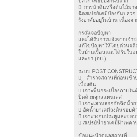
ปลวก เพื่อป้องกันปลวก
 การนำดินหรือต้นไม้มา
ฉีดสเปรย์เคมีป้องกันปลวก
รังอาศัยอยู่ในบ้าน เนื่อง
กรณีเจอปัญหา
และได้รับการแจ้งจากเจ้า
แก้ไขปัญหาให้โดยด่วนผลิต
ในบ้านเรือนและได้รับใ
และยา (อย.)
ระบบ POST CONSTRUC
 สำรวจสถานที่ก่อนเข้
เบื้องต้น
 เจาะพื้นกระเบื้องภายในต
ปิดด้วยจุกสแตนเลส
 เจาะเสาหลอกอัดฉีดน้ำย
 อัดน้ำยาเคมีลงดินรอบตัว
 เจาะวงกบประตูและขอบบั
 สเปรย์น้ำยาเคมีฝ้าเพดาน
ข้อแนะนำดูแลสถานที่