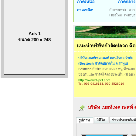
ภาคเหนือ
ภาคกลาง
ภาคเหนือ:
กำแพงเพชร
ตาก
เชียงใหม่
เพชรบูร
Ads 1
ขนาด 200 x 248
แนะนำบริษัทกำจัดปลวก ฉีดป
บริษัท เบสท์เทค เพสท์ คอนโทรล จำกัด
(Besttech กำจัดปลวกใน จ.ลำพูน)
Besttech กำจัดปลวก แมลง หนู ทั้งระบบ
ป้องกันและกำจัดได้ตรงประเด็น (มี อย.) 
http://www.bt-pct.com
Tel. 095-9416133, 099-4526919
บริษัท เบสท์เทค เพสท
วิดีโอ
ข่าวประชาสัมพั
รูปภาพ