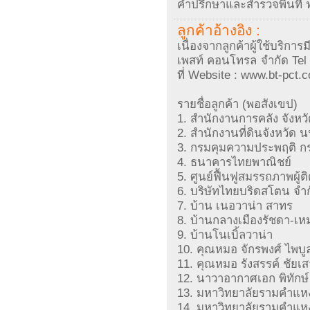
คำปรึกษาและสำรวจพื้นที่ ฟร
ลูกค้าอ้างอิง :
เนื่องจากลูกค้าผู้ใช้บริก
เพสท์ คอนโทรล จำกัด Tel 
ที่ Website : www.bt-pct.
รายชื่อลูกค้า (พอสังเขป)
1. สำนักงานการคลัง จังหว
2. สำนักงานที่ดินจังหวัด น
3. กรมคุมความประพฤติ ก
4. ธนาคารไทยพาณิชย์
5. ศูนย์ฟื้นฟูสมรรถภาพผู้
6. บริษัทไทยบริดสโตน จำก
7. บ้าน เนอวาน่า สาทร
8. บ้านกลางเมืองรัชดา-เหม
9. บ้านโนเบิ้ลวาน่า
10. คุณหมอ จักรพงศ์ ไพบูล
11. คุณหมอ รังสรรค์ ชัยเสา
12. นาวาอากาศเอก พิทักษ์
13. มหาวิทยาลัยรามคำแหง
14. มหาวิทยาลัยรามคำแห