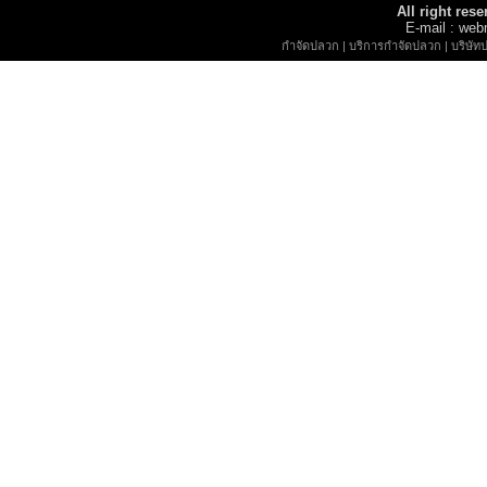
All right re
E-mail : w
กำจัดปลวก
|
บริการกำจัดปลวก
|
บริษัท