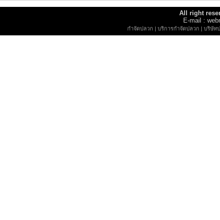
All right re
E-mail : w
กำจัดปลวก
|
บริการกำจัดปลวก
|
บริษัท