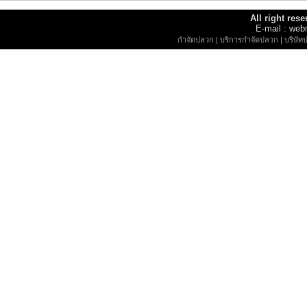
All right re
E-mail : w
กำจัดปลวก
|
บริการกำจัดปลวก
|
บริษัท