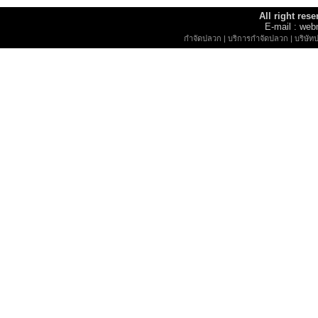
All right re
E-mail : w
กำจัดปลวก
|
บริการกำจัดปลวก
|
บริษัท