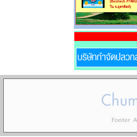
(Besttech กำจัด
ใน จ.อุตรดิตถ์)