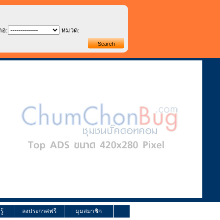
ภอ:
หมวด:
ู้
ลงประกาศฟรี
มุมสมาชิก