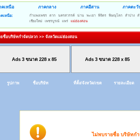
าคเหนือ
ภาคกลาง
ภาคอีสาน
ภาคตะวั
คเหนือ:
กำแพงเพชร
ตาก
นครสวรรค์
น่าน
พะเยา
พิจิตร
พิษณุโลก
ลำปาง
ล
เชียงใหม่
เพชรบูรณ์
แพร่
แม่ฮ่องสอน
ยชื่อบริษัทกำจัดปลวก >> จังหวัดแม่ฮ่องสอน
Ads 3 ขนาด 228 x 85
Ads 3 ขนาด 228 x 85
รูปภาพ
ชื่อบริษัท
ที่ตั้ง/จังหวัด/เขต
รายละเอียด
ไม่พบรายชื่อ บริษัทก