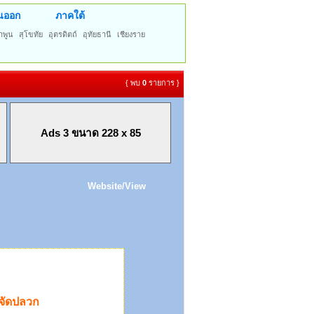
นออก
ภาคใต้
ำพูน
สุโขทัย
อุตรดิตถ์
อุทัยธานี
เชียงราย
{ พบ
0
รายการ }
Ads 3 ขนาด 228 x 85
Website/View
ำจัดปลวก