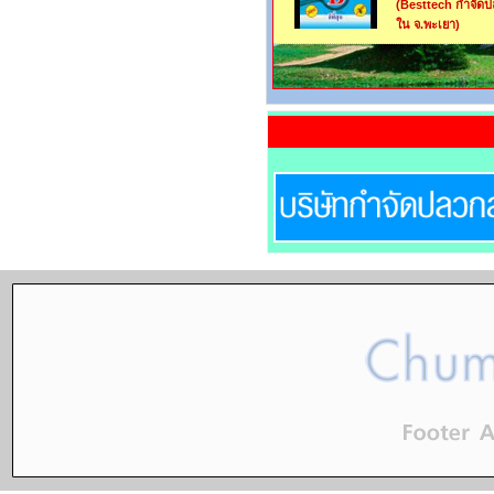
(Besttech กำจัด
ใน จ.พะเยา)