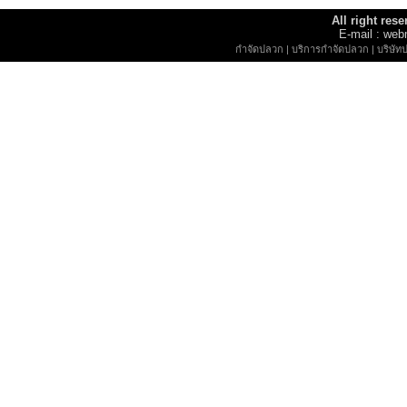
All right re
E-mail : w
กำจัดปลวก
|
บริการกำจัดปลวก
|
บริษัท